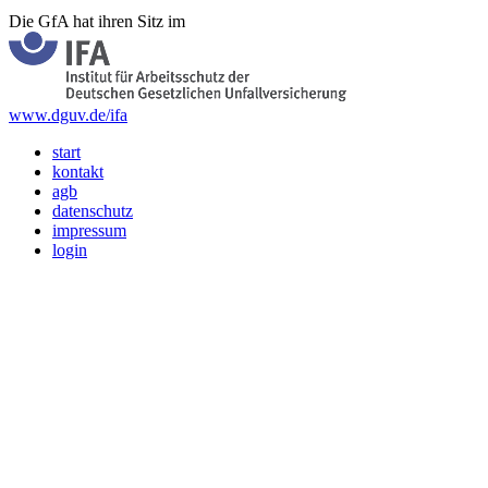
Die GfA hat ihren Sitz im
www.dguv.de/ifa
start
kontakt
agb
datenschutz
impressum
login