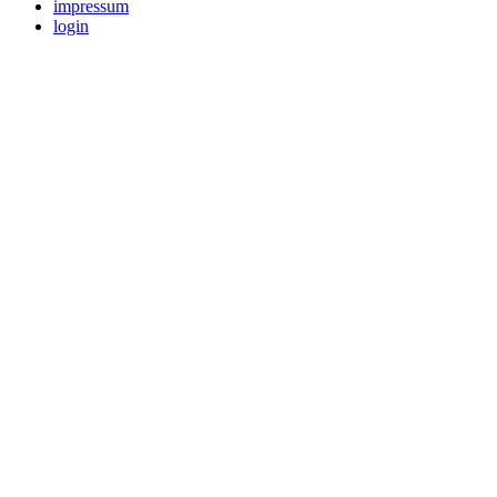
impressum
login